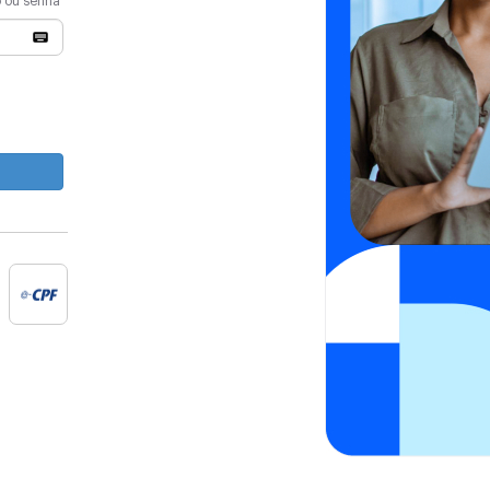
o ou senha
e-cpf