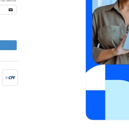
o ou senha
e-cpf